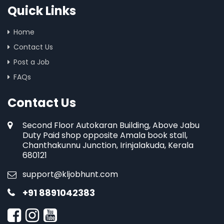
Quick Links
Home
Contact Us
Post a Job
FAQs
Contact Us
Second Floor Autokaran Building, Above Jabu
Duty Paid shop opposite Amala book stall,
Chanthakunnu Junction, Irinjalakuda, Kerala
680121
support@kljobhunt.com
+91 8891042383