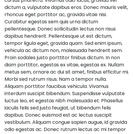
cursus pharetra. Vivamus odio lacus, gravida vel
dictum a, vulputate dapibus eros. Donec mauris velit,
rhoncus eget porttitor ac, gravida vitae nisi.
Curabitur egestas sem quis urna dictum
pellentesque. Donec sollicitudin lectus non risus
dapibus hendrerit. Pellentesque ut est dictum,
tempor ligula eget, gravida quam. Sed enim ipsum,
vehicula ac dictum non, malesuada hendrerit sem.
Proin sodales justo porttitor finibus dictum. In non
diam porttitor, egestas ex vitae, egestas ex. Nullam
metus sem, ornare ac dui sit amet, finibus efficitur mi.
Morbi sed rutrum risus. Nam a tempor nulla.
Aliquam porttitor faucibus vehicula. Vivamus
interdum suscipit bibendum. Suspendisse vulputate
luctus leo, et egestas nibh malesuada et. Phasellus
iaculis felis sed justo feugiat, ut bibendum felis
dapibus. Donec euismod est ac lectus suscipit
vestibulum. Aliquam congue sapien augue, id gravida
odio egestas ac. Donec rutrum lectus ac mi tempor